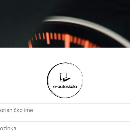
Prijavi se na E
isničko ime
inka