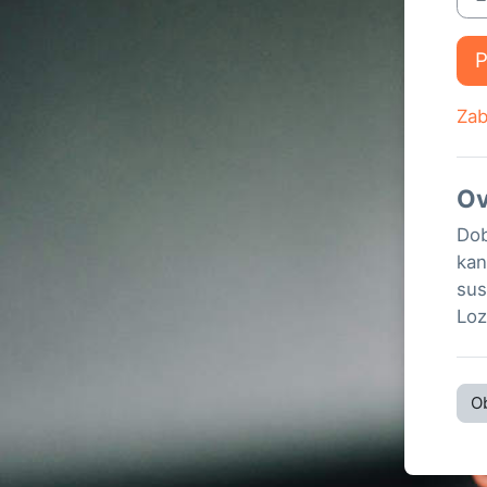
P
Zab
Ov
Dob
kan
sus
Loz
Ob